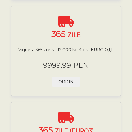
365
ZILE
Vigneta 365 zile <= 12.000 kg 4 osii EURO 0,I,II
9999.99 PLN
ORDIN
365
ZILE (EURO3)