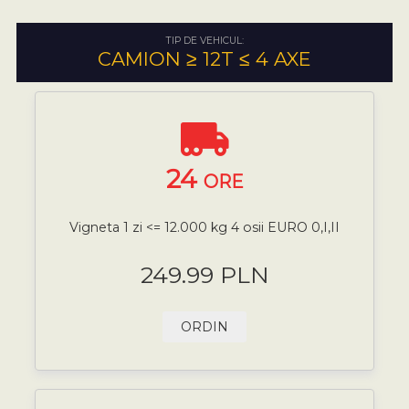
TIP DE VEHICUL:
CAMION ≥ 12T ≤ 4 AXE
24
ORE
Vigneta 1 zi <= 12.000 kg 4 osii EURO 0,I,II
249.99 PLN
ORDIN