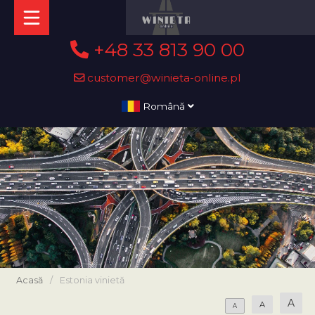
+48 33 813 90 00
customer@winieta-online.pl
Română
Acasă
/
Estonia vinietă
A
A
A