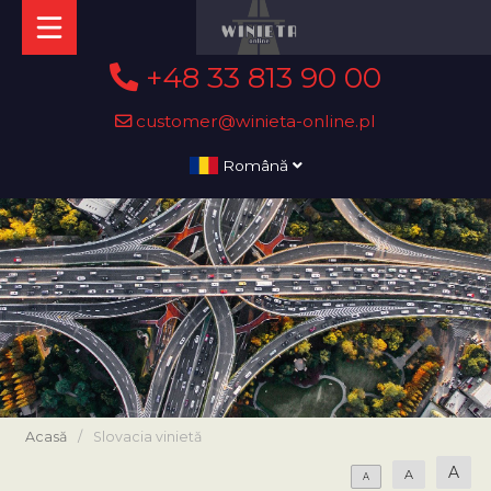
+48 33 813 90 00
customer@winieta-online.pl
Română
Acasă
/
Slovacia vinietă
A
A
A