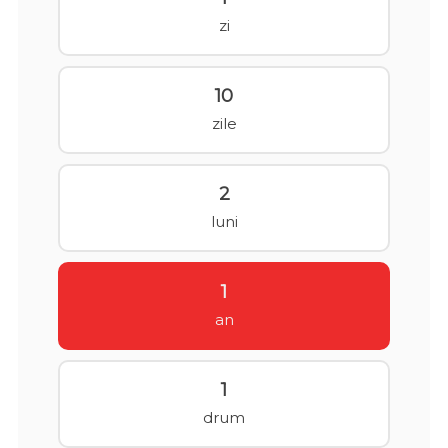
zi
10
zile
2
luni
1
an
1
drum