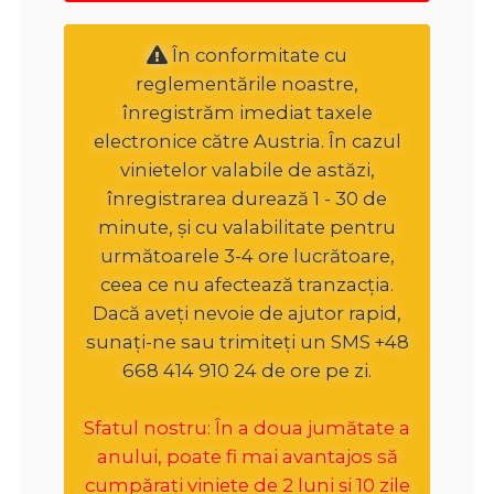
În conformitate cu
reglementările noastre,
înregistrăm imediat taxele
electronice către Austria. În cazul
vinietelor valabile de astăzi,
înregistrarea durează 1 - 30 de
minute, și cu valabilitate pentru
următoarele 3-4 ore lucrătoare,
ceea ce nu afectează tranzacția.
Dacă aveți nevoie de ajutor rapid,
sunați-ne sau trimiteți un SMS +48
668 414 910 24 de ore pe zi.
Sfatul nostru: În a doua jumătate a
anului, poate fi mai avantajos să
cumpărați viniete de 2 luni și 10 zile