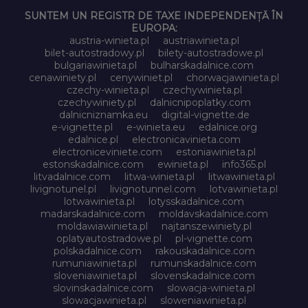
SUNTEM UN REGISTR DE TAXE INDEPENDENȚĂ ÎN
EUROPA:
austria-winieta.pl
austriawinieta.pl
bilet-autostradowy.pl
bilety-autostradowe.pl
bulgariawinieta.pl
bulharskadalnice.com
cenawiniety.pl
cenywiniet.pl
chorwacjawinieta.pl
czechy-winieta.pl
czechywinieta.pl
czechywiniety.pl
dalnicnipoplatky.com
dalnicniznamka.eu
digital-vignette.de
e-vignette.pl
e-winieta.eu
edalnice.org
edalnice.pl
electronicavinieta.com
electroniceviniete.com
estoniawinieta.pl
estonskadalnice.com
ewinieta.pl
info365.pl
litvadalnice.com
litwa-winieta.pl
litwawinieta.pl
livignotunel.pl
livignotunnel.com
lotvawinieta.pl
lotwawinieta.pl
lotysskadalnice.com
madarskadalnice.com
moldavskadalnice.com
moldawiawinieta.pl
najtanszewiniety.pl
oplatyautostradowe.pl
pl-vignette.com
polskadalnice.com
rakouskadalnice.com
rumuniawinieta.pl
rumunskadalnice.com
sloveniawinieta.pl
slovenskadalnice.com
slovinskadalnice.com
slowacja-winieta.pl
slowacjawinieta.pl
sloweniawinieta.pl