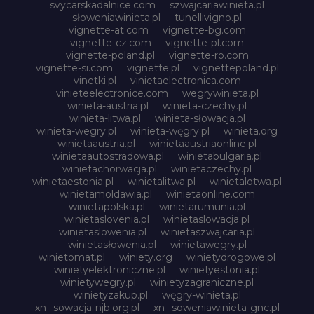
svycarskadalnice.com
szwajcariawinieta.pl
słoweniawinieta.pl
tunellivigno.pl
vignette-at.com
vignette-bg.com
vignette-cz.com
vignette-pl.com
vignette-poland.pl
vignette-ro.com
vignette-si.com
vignette.pl
vignettepoland.pl
vinetki.pl
vinietaelectronica.com
vinieteelectronice.com
wegrywinieta.pl
winieta-austria.pl
winieta-czechy.pl
winieta-litwa.pl
winieta-słowacja.pl
winieta-wegry.pl
winieta-węgry.pl
winieta.org
winietaaustria.pl
winietaaustriaonline.pl
winietaautostradowa.pl
winietabulgaria.pl
winietachorwacja.pl
winietaczechy.pl
winietaestonia.pl
winietalitwa.pl
winietalotwa.pl
winietamoldawia.pl
winietaonline.com
winietapolska.pl
winietarumunia.pl
winietaslovenia.pl
winietaslowacja.pl
winietaslowenia.pl
winietaszwajcaria.pl
winietasłowenia.pl
winietawegry.pl
winietomat.pl
winiety.org
winietydrogowe.pl
winietyelektroniczne.pl
winietyestonia.pl
winietywegry.pl
winietyzagraniczne.pl
winietyzakup.pl
węgry-winieta.pl
xn--sowacja-njb.org.pl
xn--soweniawinieta-gnc.pl