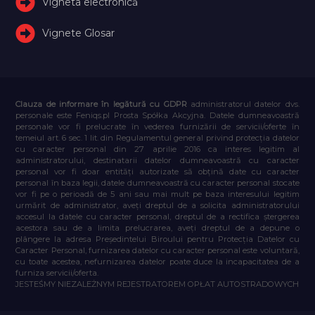
Vigneta electronică
Vignete Glosar
Clauza de informare în legătură cu GDPR
administratorul datelor dvs.
personale este Feniqs.pl Prosta Spółka Akcyjna. Datele dumneavoastră
personale vor fi prelucrate în vederea furnizării de servicii/oferte în
temeiul art. 6 sec. 1 lit. din Regulamentul general privind protecția datelor
cu caracter personal din 27 aprilie 2016 ca interes legitim al
administratorului, destinatarii datelor dumneavoastră cu caracter
personal vor fi doar entități autorizate să obțină date cu caracter
personal în baza legii, datele dumneavoastră cu caracter personal stocate
vor fi pe o perioadă de 5 ani sau mai mult pe baza interesului legitim
urmărit de administrator, aveți dreptul de a solicita administratorului
accesul la datele cu caracter personal, dreptul de a rectifica ștergerea
acestora sau de a limita prelucrarea, aveți dreptul de a depune o
plângere la adresa Președintelui Biroului pentru Protecția Datelor cu
Caracter Personal, furnizarea datelor cu caracter personal este voluntară,
cu toate acestea, nefurnizarea datelor poate duce la incapacitatea de a
furniza servicii/oferta.
JESTEŚMY NIEZALEŻNYM REJESTRATOREM OPŁAT AUTOSTRADOWYCH