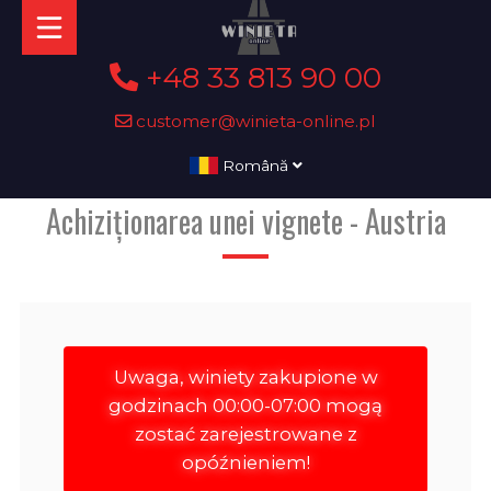
+48 33 813 90 00
customer@winieta-online.pl
Română
Achiziționarea unei vignete - Austria
Uwaga, winiety zakupione w
godzinach 00:00-07:00 mogą
zostać zarejestrowane z
opóźnieniem!