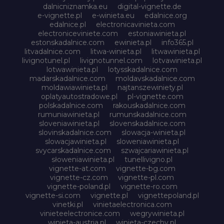
dalnicniznamka.eu
digital-vignette.de
e-vignette.pl
e-winieta.eu
edalnice.org
edalnice.pl
electronicavinieta.com
electroniceviniete.com
estoniawinieta.pl
estonskadalnice.com
ewinieta.pl
info365.pl
litvadalnice.com
litwa-winieta.pl
litwawinieta.pl
livignotunel.pl
livignotunnel.com
lotvawinieta.pl
lotwawinieta.pl
lotysskadalnice.com
madarskadalnice.com
moldavskadalnice.com
moldawiawinieta.pl
najtanszewiniety.pl
oplatyautostradowe.pl
pl-vignette.com
polskadalnice.com
rakouskadalnice.com
rumuniawinieta.pl
rumunskadalnice.com
sloveniawinieta.pl
slovenskadalnice.com
slovinskadalnice.com
slowacja-winieta.pl
slowacjawinieta.pl
sloweniawinieta.pl
svycarskadalnice.com
szwajcariawinieta.pl
słoweniawinieta.pl
tunellivigno.pl
vignette-at.com
vignette-bg.com
vignette-cz.com
vignette-pl.com
vignette-poland.pl
vignette-ro.com
vignette-si.com
vignette.pl
vignettepoland.pl
vinetki.pl
vinietaelectronica.com
vinieteelectronice.com
wegrywinieta.pl
winieta-austria.pl
winieta-czechy.pl