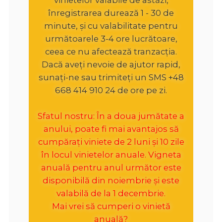
înregistrarea durează 1 - 30 de
minute, și cu valabilitate pentru
următoarele 3-4 ore lucrătoare,
ceea ce nu afectează tranzacția.
Dacă aveți nevoie de ajutor rapid,
sunați-ne sau trimiteți un SMS +48
668 414 910 24 de ore pe zi.
Sfatul nostru: În a doua jumătate a
anului, poate fi mai avantajos să
cumpărați viniete de 2 luni și 10 zile
în locul vinietelor anuale. Vigneta
anuală pentru anul următor este
disponibilă din noiembrie și este
valabilă de la 1 decembrie.
Mai vrei să cumperi o vinietă
anuală?