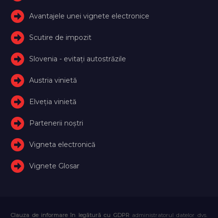
Avantajele unei vignete electronice
Scutire de impozit
Slovenia - evitați autostrăzile
Austria vinietă
Elveţia vinietă
Partenerii noștri
Vigneta electronică
Vignete Glosar
Clauza de informare în legătură cu GDPR
administratorul datelor dvs.