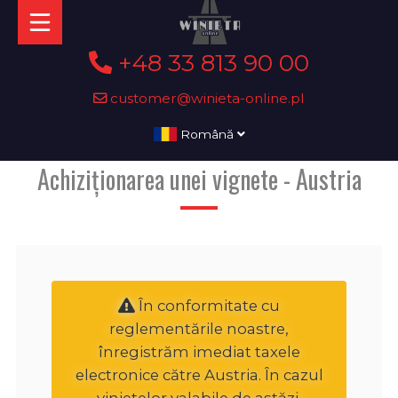
+48 33 813 90 00
customer@winieta-online.pl
Română
Achiziționarea unei vignete - Austria
În conformitate cu
reglementările noastre,
înregistrăm imediat taxele
electronice către Austria. În cazul
vinietelor valabile de astăzi,