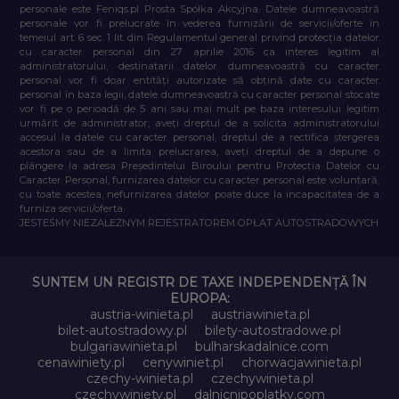
personale este Feniqs.pl Prosta Spółka Akcyjna. Datele dumneavoastră
personale vor fi prelucrate în vederea furnizării de servicii/oferte în
temeiul art. 6 sec. 1 lit. din Regulamentul general privind protecția datelor
cu caracter personal din 27 aprilie 2016 ca interes legitim al
administratorului, destinatarii datelor dumneavoastră cu caracter
personal vor fi doar entități autorizate să obțină date cu caracter
personal în baza legii, datele dumneavoastră cu caracter personal stocate
vor fi pe o perioadă de 5 ani sau mai mult pe baza interesului legitim
urmărit de administrator, aveți dreptul de a solicita administratorului
accesul la datele cu caracter personal, dreptul de a rectifica ștergerea
acestora sau de a limita prelucrarea, aveți dreptul de a depune o
plângere la adresa Președintelui Biroului pentru Protecția Datelor cu
Caracter Personal, furnizarea datelor cu caracter personal este voluntară,
cu toate acestea, nefurnizarea datelor poate duce la incapacitatea de a
furniza servicii/oferta.
JESTEŚMY NIEZALEŻNYM REJESTRATOREM OPŁAT AUTOSTRADOWYCH
SUNTEM UN REGISTR DE TAXE INDEPENDENȚĂ ÎN
EUROPA:
austria-winieta.pl
austriawinieta.pl
bilet-autostradowy.pl
bilety-autostradowe.pl
bulgariawinieta.pl
bulharskadalnice.com
cenawiniety.pl
cenywiniet.pl
chorwacjawinieta.pl
czechy-winieta.pl
czechywinieta.pl
czechywiniety.pl
dalnicnipoplatky.com