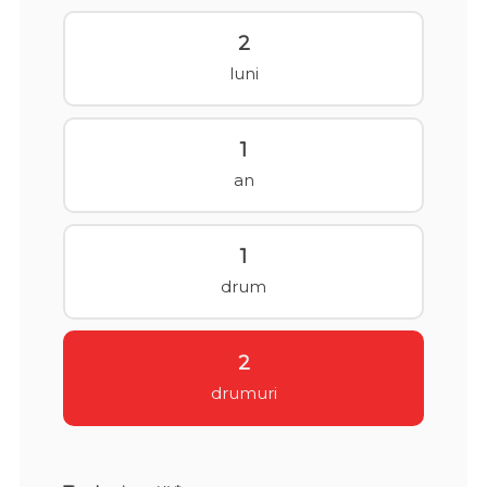
2
luni
1
an
1
drum
2
drumuri