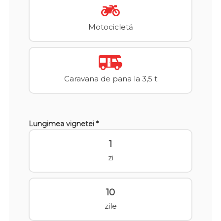
Motocicletă
Caravana de pana la 3,5 t
Lungimea vignetei *
1
zi
10
zile