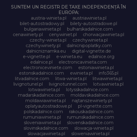
SUNTEM UN REGISTR DE TAXE INDEPENDENȚĂ ÎN
EUROPA:
austria-winieta.pl
austriawinieta.pl
bilet-autostradowy.pl
bilety-autostradowe.pl
bulgariawinieta.pl
bulharskadalnice.com
cenawiniety.pl
cenywiniet.pl
chorwacjawinieta.pl
czechy-winieta.pl
czechywinieta.pl
czechywiniety.pl
dalnicnipoplatky.com
dalnicniznamka.eu
digital-vignette.de
e-vignette.pl
e-winieta.eu
edalnice.org
edalnice.pl
electronicavinieta.com
electroniceviniete.com
estoniawinieta.pl
estonskadalnice.com
ewinieta.pl
info365.pl
litvadalnice.com
litwa-winieta.pl
litwawinieta.pl
livignotunel.pl
livignotunnel.com
lotvawinieta.pl
lotwawinieta.pl
lotysskadalnice.com
madarskadalnice.com
moldavskadalnice.com
moldawiawinieta.pl
najtanszewiniety.pl
oplatyautostradowe.pl
pl-vignette.com
polskadalnice.com
rakouskadalnice.com
rumuniawinieta.pl
rumunskadalnice.com
sloveniawinieta.pl
slovenskadalnice.com
slovinskadalnice.com
slowacja-winieta.pl
slowacjawinieta.pl
sloweniawinieta.pl