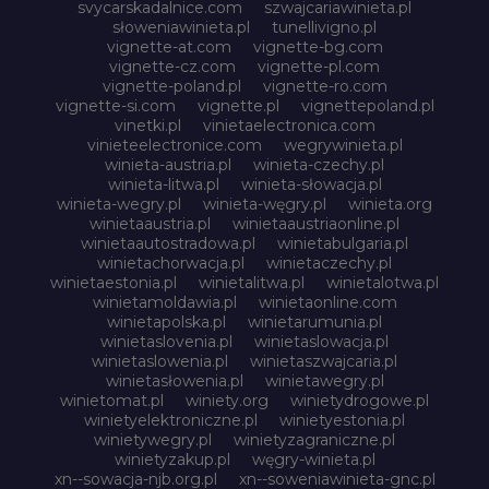
svycarskadalnice.com
szwajcariawinieta.pl
słoweniawinieta.pl
tunellivigno.pl
vignette-at.com
vignette-bg.com
vignette-cz.com
vignette-pl.com
vignette-poland.pl
vignette-ro.com
vignette-si.com
vignette.pl
vignettepoland.pl
vinetki.pl
vinietaelectronica.com
vinieteelectronice.com
wegrywinieta.pl
winieta-austria.pl
winieta-czechy.pl
winieta-litwa.pl
winieta-słowacja.pl
winieta-wegry.pl
winieta-węgry.pl
winieta.org
winietaaustria.pl
winietaaustriaonline.pl
winietaautostradowa.pl
winietabulgaria.pl
winietachorwacja.pl
winietaczechy.pl
winietaestonia.pl
winietalitwa.pl
winietalotwa.pl
winietamoldawia.pl
winietaonline.com
winietapolska.pl
winietarumunia.pl
winietaslovenia.pl
winietaslowacja.pl
winietaslowenia.pl
winietaszwajcaria.pl
winietasłowenia.pl
winietawegry.pl
winietomat.pl
winiety.org
winietydrogowe.pl
winietyelektroniczne.pl
winietyestonia.pl
winietywegry.pl
winietyzagraniczne.pl
winietyzakup.pl
węgry-winieta.pl
xn--sowacja-njb.org.pl
xn--soweniawinieta-gnc.pl