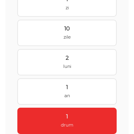
zi
10
zile
2
luni
1
an
1
drum