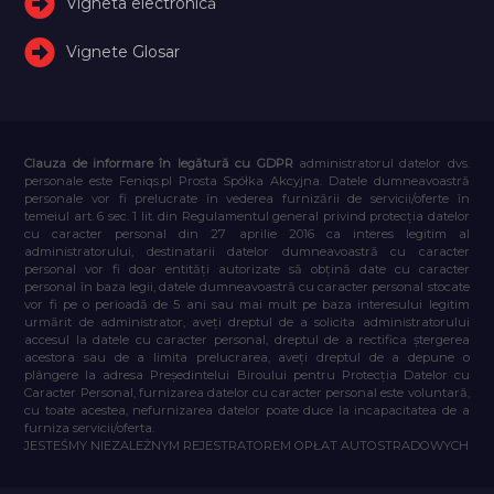
Vigneta electronică
Vignete Glosar
Clauza de informare în legătură cu GDPR
administratorul datelor dvs.
personale este Feniqs.pl Prosta Spółka Akcyjna. Datele dumneavoastră
personale vor fi prelucrate în vederea furnizării de servicii/oferte în
temeiul art. 6 sec. 1 lit. din Regulamentul general privind protecția datelor
cu caracter personal din 27 aprilie 2016 ca interes legitim al
administratorului, destinatarii datelor dumneavoastră cu caracter
personal vor fi doar entități autorizate să obțină date cu caracter
personal în baza legii, datele dumneavoastră cu caracter personal stocate
vor fi pe o perioadă de 5 ani sau mai mult pe baza interesului legitim
urmărit de administrator, aveți dreptul de a solicita administratorului
accesul la datele cu caracter personal, dreptul de a rectifica ștergerea
acestora sau de a limita prelucrarea, aveți dreptul de a depune o
plângere la adresa Președintelui Biroului pentru Protecția Datelor cu
Caracter Personal, furnizarea datelor cu caracter personal este voluntară,
cu toate acestea, nefurnizarea datelor poate duce la incapacitatea de a
furniza servicii/oferta.
JESTEŚMY NIEZALEŻNYM REJESTRATOREM OPŁAT AUTOSTRADOWYCH