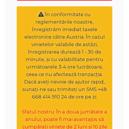
În conformitate cu
reglementările noastre,
înregistrăm imediat taxele
electronice către Austria. În cazul
vinietelor valabile de astăzi,
înregistrarea durează 1 - 30 de
minute, și cu valabilitate pentru
următoarele 3-4 ore lucrătoare,
ceea ce nu afectează tranzacția.
Dacă aveți nevoie de ajutor rapid,
sunați-ne sau trimiteți un SMS +48
668 414 910 24 de ore pe zi.
Sfatul nostru: În a doua jumătate a
anului, poate fi mai avantajos să
cumpărați viniete de 2 luni și 10 zile