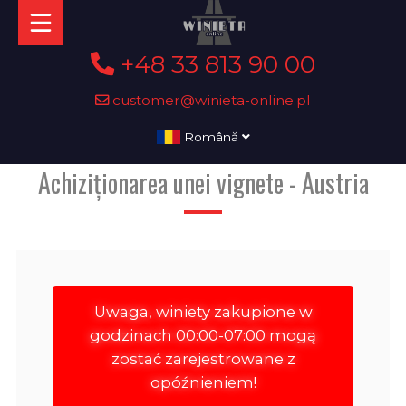
+48 33 813 90 00
customer@winieta-online.pl
Română
Achiziționarea unei vignete - Austria
Uwaga, winiety zakupione w
godzinach 00:00-07:00 mogą
zostać zarejestrowane z
opóźnieniem!