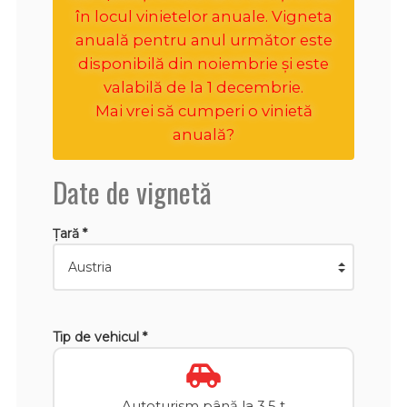
în locul vinietelor anuale. Vigneta
anuală pentru anul următor este
disponibilă din noiembrie și este
valabilă de la 1 decembrie.
Mai vrei să cumperi o vinietă
anuală?
Date de vignetă
Țară *
Tip de vehicul *
Autoturism până la 3,5 t