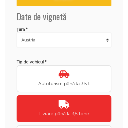
Date de vignetă
Țară *
Tip de vehicul *
Autoturism până la 3,5 t
Livrare până la 3,5 tone