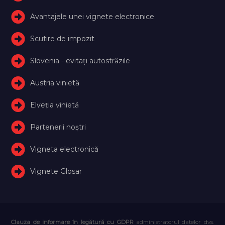
Avantajele unei vignete electronice
Scutire de impozit
Slovenia - evitați autostrăzile
Austria vinietă
Elveţia vinietă
Partenerii noștri
Vigneta electronică
Vignete Glosar
Clauza de informare în legătură cu GDPR
administratorul datelor dvs.