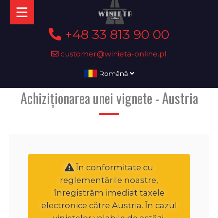
+48 33 813 90 00
customer@winieta-online.pl
Română
Achiziționarea unei vignete - Austria
În conformitate cu
reglementările noastre,
înregistrăm imediat taxele
electronice către Austria. În cazul
vinietelor valabile de astăzi,