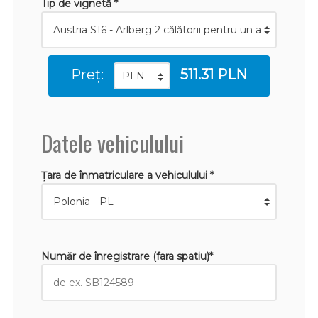
Tip de vignetă *
Preț:
511.31 PLN
Datele vehiculului
Țara de înmatriculare a vehiculului *
Număr de înregistrare (fara spatiu)*