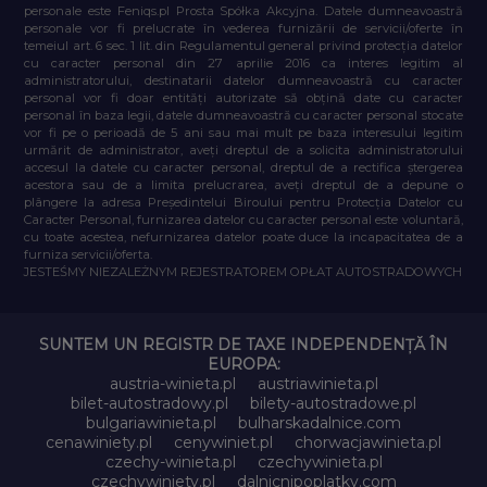
personale este Feniqs.pl Prosta Spółka Akcyjna. Datele dumneavoastră
personale vor fi prelucrate în vederea furnizării de servicii/oferte în
temeiul art. 6 sec. 1 lit. din Regulamentul general privind protecția datelor
cu caracter personal din 27 aprilie 2016 ca interes legitim al
administratorului, destinatarii datelor dumneavoastră cu caracter
personal vor fi doar entități autorizate să obțină date cu caracter
personal în baza legii, datele dumneavoastră cu caracter personal stocate
vor fi pe o perioadă de 5 ani sau mai mult pe baza interesului legitim
urmărit de administrator, aveți dreptul de a solicita administratorului
accesul la datele cu caracter personal, dreptul de a rectifica ștergerea
acestora sau de a limita prelucrarea, aveți dreptul de a depune o
plângere la adresa Președintelui Biroului pentru Protecția Datelor cu
Caracter Personal, furnizarea datelor cu caracter personal este voluntară,
cu toate acestea, nefurnizarea datelor poate duce la incapacitatea de a
furniza servicii/oferta.
JESTEŚMY NIEZALEŻNYM REJESTRATOREM OPŁAT AUTOSTRADOWYCH
SUNTEM UN REGISTR DE TAXE INDEPENDENȚĂ ÎN
EUROPA:
austria-winieta.pl
austriawinieta.pl
bilet-autostradowy.pl
bilety-autostradowe.pl
bulgariawinieta.pl
bulharskadalnice.com
cenawiniety.pl
cenywiniet.pl
chorwacjawinieta.pl
czechy-winieta.pl
czechywinieta.pl
czechywiniety.pl
dalnicnipoplatky.com