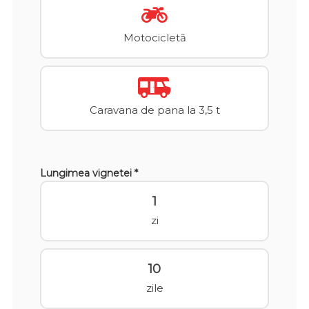
Motocicletă
Caravana de pana la 3,5 t
Lungimea vignetei *
1
zi
10
zile