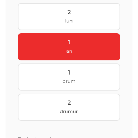
2
luni
1
an
1
drum
2
drumuri