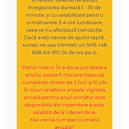
înregistrarea durează 1 - 30 de
minute, și cu valabilitate pentru
următoarele 3-4 ore lucrătoare,
ceea ce nu afectează tranzacția.
Dacă aveți nevoie de ajutor rapid,
sunați-ne sau trimiteți un SMS +48
668 414 910 24 de ore pe zi.
Sfatul nostru: În a doua jumătate a
anului, poate fi mai avantajos să
cumpărați viniete de 2 luni și 10 zile
în locul vinietelor anuale. Vigneta
anuală pentru anul următor este
disponibilă din noiembrie și este
valabilă de la 1 decembrie.
Mai vrei să cumperi o vinietă
anuală?