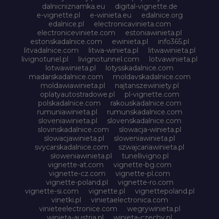
dalnicniznamka.eu
digital-vignette.de
e-vignette.pl
e-winieta.eu
edalnice.org
edalnice.pl
electronicavinieta.com
electroniceviniete.com
estoniawinieta.pl
estonskadalnice.com
ewinieta.pl
info365.pl
litvadalnice.com
litwa-winieta.pl
litwawinieta.pl
livignotunel.pl
livignotunnel.com
lotvawinieta.pl
lotwawinieta.pl
lotysskadalnice.com
madarskadalnice.com
moldavskadalnice.com
moldawiawinieta.pl
najtanszewiniety.pl
oplatyautostradowe.pl
pl-vignette.com
polskadalnice.com
rakouskadalnice.com
rumuniawinieta.pl
rumunskadalnice.com
sloveniawinieta.pl
slovenskadalnice.com
slovinskadalnice.com
slowacja-winieta.pl
slowacjawinieta.pl
sloweniawinieta.pl
svycarskadalnice.com
szwajcariawinieta.pl
słoweniawinieta.pl
tunellivigno.pl
vignette-at.com
vignette-bg.com
vignette-cz.com
vignette-pl.com
vignette-poland.pl
vignette-ro.com
vignette-si.com
vignette.pl
vignettepoland.pl
vinetki.pl
vinietaelectronica.com
vinieteelectronice.com
wegrywinieta.pl
winieta-austria.pl
winieta-czechy.pl