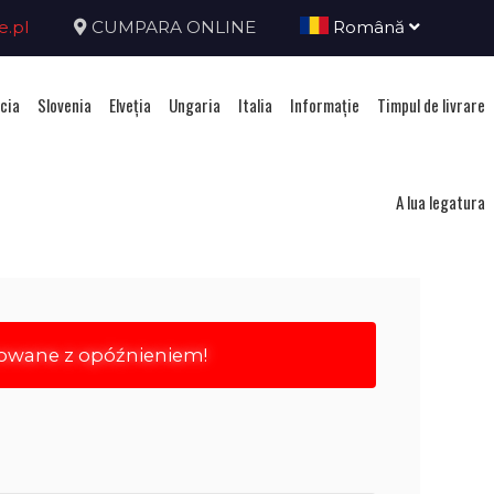
e.pl
CUMPARA ONLINE
Română
cia
Slovenia
Elveţia
Ungaria
Italia
Informație
Timpul de livrare
ţia
A lua legatura
rowane z opóźnieniem!