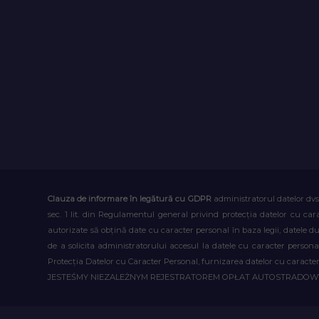
Clauza de informare în legătură cu GDPR
administratorul datelor dvs
sec. 1 lit. din Regulamentul general privind protecția datelor cu car
autorizate să obțină date cu caracter personal în baza legii, datele 
de a solicita administratorului accesul la datele cu caracter person
Protecția Datelor cu Caracter Personal, furnizarea datelor cu caracter 
JESTEŚMY NIEZALEŻNYM REJESTRATOREM OPŁAT AUTOSTRADO