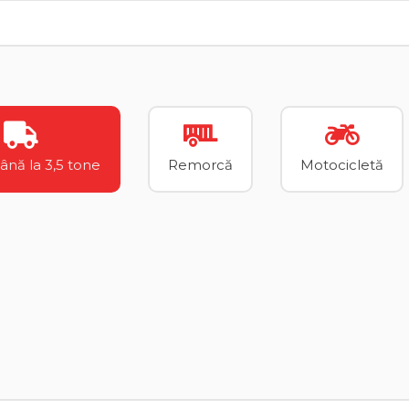
până la 3,5 tone
Remorcă
Motocicletă