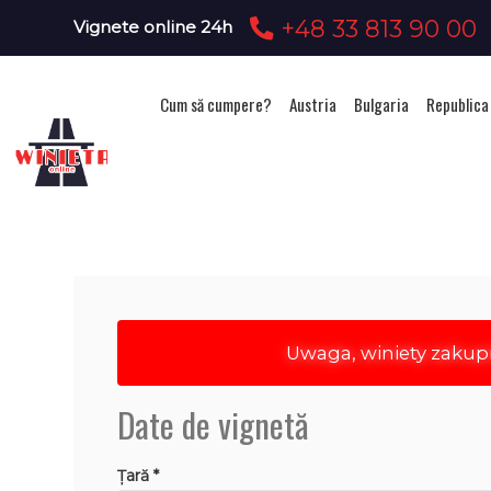
+48 33 813 90 00
Vignete online 24h
Cum să cumpere?
Austria
Bulgaria
Republica
Ac
Uwaga, winiety zakup
Date de vignetă
Țară *