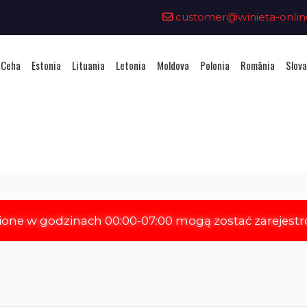
customer@winieta-onlin
 Ceha
Estonia
Lituania
Letonia
Moldova
Polonia
România
Slova
hiziționarea unei vignete - Elve
ione w godzinach 00:00-07:00 mogą zostać zarejest