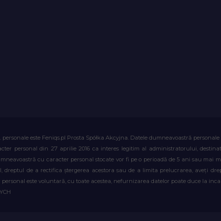
. personale este Feniqs.pl Prosta Spółka Akcyjna. Datele dumneavoastră personale vor 
acter personal din 27 aprilie 2016 ca interes legitim al administratorului, destin
dumneavoastră cu caracter personal stocate vor fi pe o perioadă de 5 ani sau mai mu
al, dreptul de a rectifica ștergerea acestora sau de a limita prelucrarea, aveți d
personal este voluntară, cu toate acestea, nefurnizarea datelor poate duce la incapa
WYCH