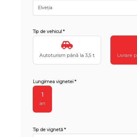
Tip de vehicul *
Autoturism până la 3,5 t
Livrare 
Lungimea vignetei *
1
an
Tip de vignetă *