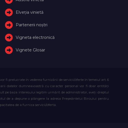
Elveţia vinietă
Partenerii noștri
Vigneta electronică
Vignete Glosar
fi prelucrate în vederea furnizării de servicii/oferte în temeiul art. 6
atarii datelor dumneavoastră cu caracter personal vor fi doar entități
lt pe baza interesului legitim urmărit de administrator, aveți dreptul
reptul de a depune o plângere la adresa Președintelui Biroului pentru
citatea de a furniza servicii/oferta.