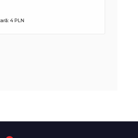
tară:
4 PLN