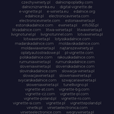
czechywiniety.pl
dalnicnipoplatky.com
dalnicniznamka.eu
digital-vignette.de
e-vignette.pl
e-winieta.eu
edalnice.org
edalnice.pl
electronicavinieta.com
electroniceviniete.com
estoniawinieta.pl
estonskadalnice.com
ewinieta.pl
info365.pl
litvadalnice.com
litwa-winieta.pl
litwawinieta.pl
livignotunel.pl
livignotunnel.com
lotvawinieta.pl
lotwawinieta.pl
lotysskadalnice.com
madarskadalnice.com
moldavskadalnice.com
moldawiawinieta.pl
najtanszewiniety.pl
oplatyautostradowe.pl
pl-vignette.com
polskadalnice.com
rakouskadalnice.com
rumuniawinieta.pl
rumunskadalnice.com
sloveniawinieta.pl
slovenskadalnice.com
slovinskadalnice.com
slowacja-winieta.pl
slowacjawinieta.pl
sloweniawinieta.pl
svycarskadalnice.com
szwajcariawinieta.pl
słoweniawinieta.pl
tunellivigno.pl
vignette-at.com
vignette-bg.com
vignette-cz.com
vignette-pl.com
vignette-poland.pl
vignette-ro.com
vignette-si.com
vignette.pl
vignettepoland.pl
vinetki.pl
vinietaelectronica.com
vinieteelectronice.com
wegrywinieta.pl