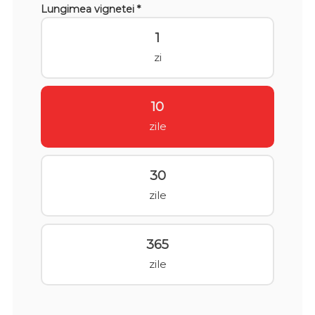
Lungimea vignetei *
1
zi
10
zile
30
zile
365
zile