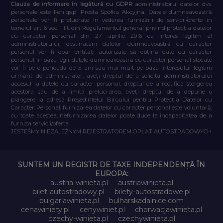
Clauza de informare în legătură cu GDPR
administratorul datelor dvs.
personale este Feniqs.pl Prosta Spółka Akcyjna. Datele dumneavoastră
personale vor fi prelucrate în vederea furnizării de servicii/oferte în
temeiul art. 6 sec. 1 lit. din Regulamentul general privind protecția datelor
cu caracter personal din 27 aprilie 2016 ca interes legitim al
administratorului, destinatarii datelor dumneavoastră cu caracter
personal vor fi doar entități autorizate să obțină date cu caracter
personal în baza legii, datele dumneavoastră cu caracter personal stocate
vor fi pe o perioadă de 5 ani sau mai mult pe baza interesului legitim
urmărit de administrator, aveți dreptul de a solicita administratorului
accesul la datele cu caracter personal, dreptul de a rectifica ștergerea
acestora sau de a limita prelucrarea, aveți dreptul de a depune o
plângere la adresa Președintelui Biroului pentru Protecția Datelor cu
Caracter Personal, furnizarea datelor cu caracter personal este voluntară,
cu toate acestea, nefurnizarea datelor poate duce la incapacitatea de a
furniza servicii/oferta.
JESTEŚMY NIEZALEŻNYM REJESTRATOREM OPŁAT AUTOSTRADOWYCH
SUNTEM UN REGISTR DE TAXE INDEPENDENȚĂ ÎN
EUROPA:
austria-winieta.pl
austriawinieta.pl
bilet-autostradowy.pl
bilety-autostradowe.pl
bulgariawinieta.pl
bulharskadalnice.com
cenawiniety.pl
cenywiniet.pl
chorwacjawinieta.pl
czechy-winieta.pl
czechywinieta.pl