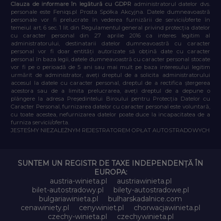
Clauza de informare în legătură cu GDPR
administratorul datelor dvs.
personale este Feniqs.pl Prosta Spółka Akcyjna. Datele dumneavoastră
personale vor fi prelucrate în vederea furnizării de servicii/oferte în
temeiul art. 6 sec. 1 lit. din Regulamentul general privind protecția datelor
cu caracter personal din 27 aprilie 2016 ca interes legitim al
administratorului, destinatarii datelor dumneavoastră cu caracter
personal vor fi doar entități autorizate să obțină date cu caracter
personal în baza legii, datele dumneavoastră cu caracter personal stocate
vor fi pe o perioadă de 5 ani sau mai mult pe baza interesului legitim
urmărit de administrator, aveți dreptul de a solicita administratorului
accesul la datele cu caracter personal, dreptul de a rectifica ștergerea
acestora sau de a limita prelucrarea, aveți dreptul de a depune o
plângere la adresa Președintelui Biroului pentru Protecția Datelor cu
Caracter Personal, furnizarea datelor cu caracter personal este voluntară,
cu toate acestea, nefurnizarea datelor poate duce la incapacitatea de a
furniza servicii/oferta.
JESTEŚMY NIEZALEŻNYM REJESTRATOREM OPŁAT AUTOSTRADOWYCH
SUNTEM UN REGISTR DE TAXE INDEPENDENȚĂ ÎN
EUROPA:
austria-winieta.pl
austriawinieta.pl
bilet-autostradowy.pl
bilety-autostradowe.pl
bulgariawinieta.pl
bulharskadalnice.com
cenawiniety.pl
cenywiniet.pl
chorwacjawinieta.pl
czechy-winieta.pl
czechywinieta.pl