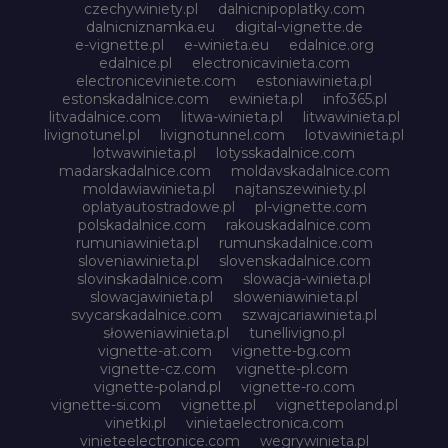
czechywiniety.pl
dalnicnipoplatky.com
dalnicniznamka.eu
digital-vignette.de
e-vignette.pl
e-winieta.eu
edalnice.org
edalnice.pl
electronicavinieta.com
electroniceviniete.com
estoniawinieta.pl
estonskadalnice.com
ewinieta.pl
info365.pl
litvadalnice.com
litwa-winieta.pl
litwawinieta.pl
livignotunel.pl
livignotunnel.com
lotvawinieta.pl
lotwawinieta.pl
lotysskadalnice.com
madarskadalnice.com
moldavskadalnice.com
moldawiawinieta.pl
najtanszewiniety.pl
oplatyautostradowe.pl
pl-vignette.com
polskadalnice.com
rakouskadalnice.com
rumuniawinieta.pl
rumunskadalnice.com
sloveniawinieta.pl
slovenskadalnice.com
slovinskadalnice.com
slowacja-winieta.pl
slowacjawinieta.pl
sloweniawinieta.pl
svycarskadalnice.com
szwajcariawinieta.pl
słoweniawinieta.pl
tunellivigno.pl
vignette-at.com
vignette-bg.com
vignette-cz.com
vignette-pl.com
vignette-poland.pl
vignette-ro.com
vignette-si.com
vignette.pl
vignettepoland.pl
vinetki.pl
vinietaelectronica.com
vinieteelectronice.com
wegrywinieta.pl