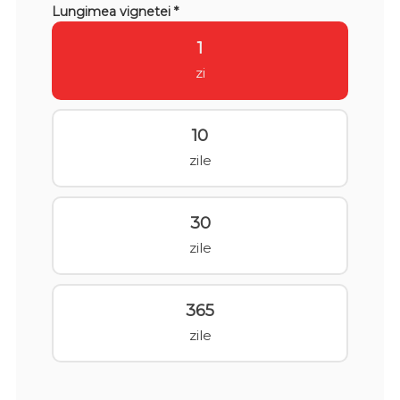
Lungimea vignetei *
1
zi
10
zile
30
zile
365
zile