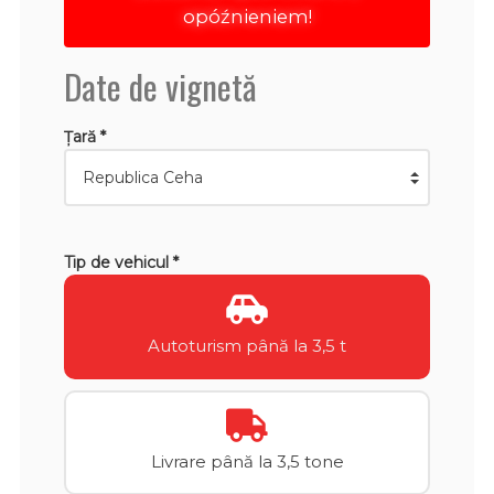
opóźnieniem!
Date de vignetă
Țară *
Tip de vehicul *
Autoturism până la 3,5 t
Livrare până la 3,5 tone