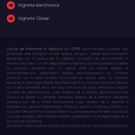
Vigneta electronică
Vignete Glosar
Clauza de informare în legătură cu GDPR
administratorul datelor dvs.
personale este Feniqs.pl Prosta Spółka Akcyjna. Datele dumneavoastră
personale vor fi prelucrate în vederea furnizării de servicii/oferte în
temeiul art. 6 sec. 1 lit. din Regulamentul general privind protecția datelor
cu caracter personal din 27 aprilie 2016 ca interes legitim al
administratorului, destinatarii datelor dumneavoastră cu caracter
personal vor fi doar entități autorizate să obțină date cu caracter
personal în baza legii, datele dumneavoastră cu caracter personal stocate
vor fi pe o perioadă de 5 ani sau mai mult pe baza interesului legitim
urmărit de administrator, aveți dreptul de a solicita administratorului
accesul la datele cu caracter personal, dreptul de a rectifica ștergerea
acestora sau de a limita prelucrarea, aveți dreptul de a depune o
plângere la adresa Președintelui Biroului pentru Protecția Datelor cu
Caracter Personal, furnizarea datelor cu caracter personal este voluntară,
cu toate acestea, nefurnizarea datelor poate duce la incapacitatea de a
furniza servicii/oferta.
JESTEŚMY NIEZALEŻNYM REJESTRATOREM OPŁAT AUTOSTRADOWYCH