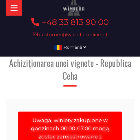
+48 33 813 90 00
customer@winieta-online.pl
Română
Achiziționarea unei vignete - Republica
Ceha
Uwaga, winiety zakupione w
godzinach 00:00-07:00 mogą
zostać zarejestrowane z