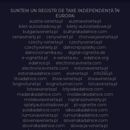
SUNTEM UN REGISTR DE TAXE INDEPENDENȚĂ ÎN
EUROPA:
austria-winieta.pl
austriawinieta.pl
bilet-autostradowy.pl
bilety-autostradowe.pl
bulgariawinieta.pl
bulharskadalnice.com
cenawiniety.pl
cenywiniet.pl
chorwacjawinieta.pl
czechy-winieta.pl
czechywinieta.pl
czechywiniety.pl
dalnicnipoplatky.com
dalnicniznamka.eu
digital-vignette.de
e-vignette.pl
e-winieta.eu
edalnice.org
edalnice.pl
electronicavinieta.com
electroniceviniete.com
estoniawinieta.pl
estonskadalnice.com
ewinieta.pl
info365.pl
litvadalnice.com
litwa-winieta.pl
litwawinieta.pl
livignotunel.pl
livignotunnel.com
lotvawinieta.pl
lotwawinieta.pl
lotysskadalnice.com
madarskadalnice.com
moldavskadalnice.com
moldawiawinieta.pl
najtanszewiniety.pl
oplatyautostradowe.pl
pl-vignette.com
polskadalnice.com
rakouskadalnice.com
rumuniawinieta.pl
rumunskadalnice.com
sloveniawinieta.pl
slovenskadalnice.com
slovinskadalnice.com
slowacja-winieta.pl