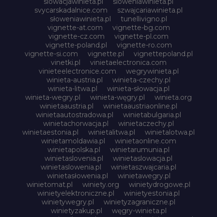
slowacjawinieta.pl
sloweniawinieta.pl
svycarskadalnice.com
szwajcariawinieta.pl
słoweniawinieta.pl
tunellivigno.pl
vignette-at.com
vignette-bg.com
vignette-cz.com
vignette-pl.com
vignette-poland.pl
vignette-ro.com
vignette-si.com
vignette.pl
vignettepoland.pl
vinetki.pl
vinietaelectronica.com
vinieteelectronice.com
wegrywinieta.pl
winieta-austria.pl
winieta-czechy.pl
winieta-litwa.pl
winieta-słowacja.pl
winieta-wegry.pl
winieta-węgry.pl
winieta.org
winietaaustria.pl
winietaaustriaonline.pl
winietaautostradowa.pl
winietabulgaria.pl
winietachorwacja.pl
winietaczechy.pl
winietaestonia.pl
winietalitwa.pl
winietalotwa.pl
winietamoldawia.pl
winietaonline.com
winietapolska.pl
winietarumunia.pl
winietaslovenia.pl
winietaslowacja.pl
winietaslowenia.pl
winietaszwajcaria.pl
winietasłowenia.pl
winietawegry.pl
winietomat.pl
winiety.org
winietydrogowe.pl
winietyelektroniczne.pl
winietyestonia.pl
winietywegry.pl
winietyzagraniczne.pl
winietyzakup.pl
węgry-winieta.pl