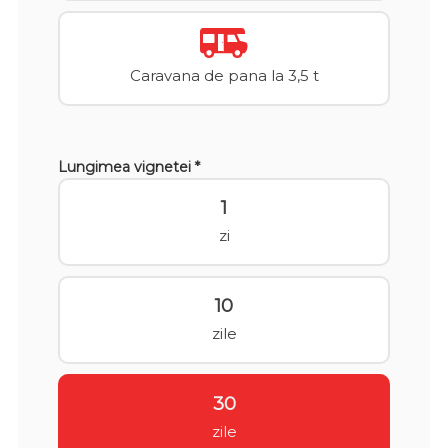
Caravana de pana la 3,5 t
Lungimea vignetei *
1
zi
10
zile
30
zile