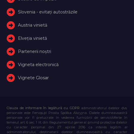
Slovenia - evitați autostrăzile
Austria vinietă
Elveţia vinietă
Partenerii noștri
Vigneta electronică
Vignete Glosar
Clauza de informare în legătură cu GDPR
administratorul datelor dvs.
personale este Feniqs.pl Prosta Spółka Akcyjna. Datele dumneavoastră
personale vor fi prelucrate în vederea furnizării de servicii/oferte în
temeiul art. 6 sec. 1 lit. din Regulamentul general privind protecția datelor
cu caracter personal din 27 aprilie 2016 ca interes legitim al
administratorului, destinatarii datelor dumneavoastră cu caracter