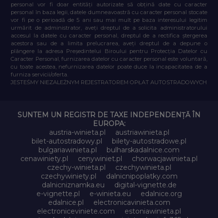
personal vor fi doar entități autorizate să obțină date cu caracter
personal în baza legii, datele dumneavoastră cu caracter personal stocate
vor fi pe o perioadă de 5 ani sau mai mult pe baza interesului legitim
urmărit de administrator, aveți dreptul de a solicita administratorului
accesul la datele cu caracter personal, dreptul de a rectifica ștergerea
acestora sau de a limita prelucrarea, aveți dreptul de a depune o
plângere la adresa Președintelui Biroului pentru Protecția Datelor cu
Caracter Personal, furnizarea datelor cu caracter personal este voluntară,
cu toate acestea, nefurnizarea datelor poate duce la incapacitatea de a
furniza servicii/oferta.
JESTEŚMY NIEZALEŻNYM REJESTRATOREM OPŁAT AUTOSTRADOWYCH
SUNTEM UN REGISTR DE TAXE INDEPENDENȚĂ ÎN
EUROPA:
austria-winieta.pl
austriawinieta.pl
bilet-autostradowy.pl
bilety-autostradowe.pl
bulgariawinieta.pl
bulharskadalnice.com
cenawiniety.pl
cenywiniet.pl
chorwacjawinieta.pl
czechy-winieta.pl
czechywinieta.pl
czechywiniety.pl
dalnicnipoplatky.com
dalnicniznamka.eu
digital-vignette.de
e-vignette.pl
e-winieta.eu
edalnice.org
edalnice.pl
electronicavinieta.com
electroniceviniete.com
estoniawinieta.pl