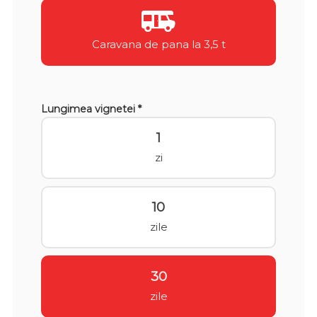
Caravana de pana la 3,5 t
Lungimea vignetei *
1
zi
10
zile
30
zile