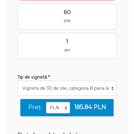
60
zile
1
an
Tip de vignetă *
Preț:
185.84 PLN