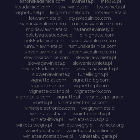
estonskadalnice.com
ewinieta.pl
info365.pl
litvadalnice.com
litwa-winieta.pl
litwawinieta.pl
livignotunel.pl
livignotunnel.com
lotvawinieta.pl
lotwawinieta.pl
lotysskadalnice.com
madarskadalnice.com
moldavskadalnice.com
moldawiawinieta.pl
najtanszewiniety.pl
oplatyautostradowe.pl
pl-vignette.com
polskadalnice.com
rakouskadalnice.com
rumuniawinieta.pl
rumunskadalnice.com
sloveniawinieta.pl
slovenskadalnice.com
slovinskadalnice.com
slowacja-winieta.pl
slowacjawinieta.pl
sloweniawinieta.pl
svycarskadalnice.com
szwajcariawinieta.pl
słoweniawinieta.pl
tunellivigno.pl
vignette-at.com
vignette-bg.com
vignette-cz.com
vignette-pl.com
vignette-poland.pl
vignette-ro.com
vignette-si.com
vignette.pl
vignettepoland.pl
vinetki.pl
vinietaelectronica.com
vinieteelectronice.com
wegrywinieta.pl
winieta-austria.pl
winieta-czechy.pl
winieta-litwa.pl
winieta-słowacja.pl
winieta-wegry.pl
winieta-węgry.pl
winieta.org
winietaaustria.pl
winietaaustriaonline.pl
winietaautostradowa.pl
winietabulgaria.pl