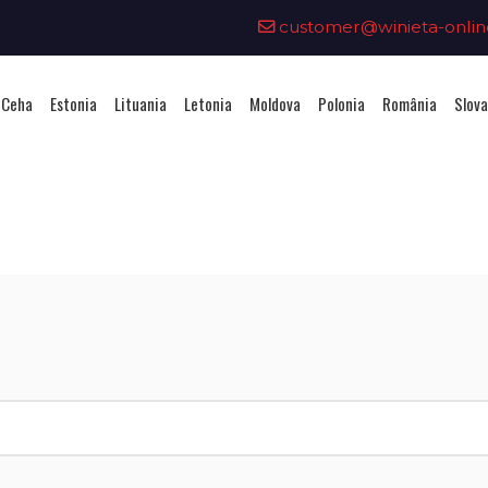
customer@winieta-onlin
 Ceha
Estonia
Lituania
Letonia
Moldova
Polonia
România
Slova
iziționarea unei vignete - Slov