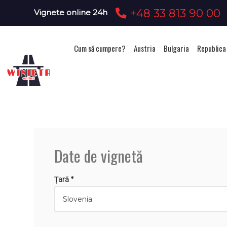
+48 33 813 90 00
Vignete online 24h
Cum să cumpere?
Austria
Bulgaria
Republica
Ach
Date de vignetă
Țară *