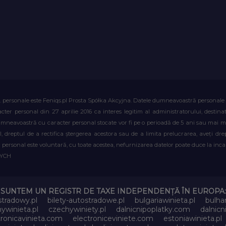
. personale este Feniqs.pl Prosta Spółka Akcyjna. Datele dumneavoastră personale vor 
acter personal din 27 aprilie 2016 ca interes legitim al administratorului, destin
dumneavoastră cu caracter personal stocate vor fi pe o perioadă de 5 ani sau mai mu
al, dreptul de a rectifica ștergerea acestora sau de a limita prelucrarea, aveți d
personal este voluntară, cu toate acestea, nefurnizarea datelor poate duce la incapa
WYCH
SUNTEM UN REGISTR DE TAXE INDEPENDENȚĂ ÎN EUROPA:
stradowy.pl
bilety-autostradowe.pl
bulgariawinieta.pl
bulha
ywinieta.pl
czechywiniety.pl
dalnicnipoplatky.com
dalnic
tronicavinieta.com
electroniceviniete.com
estoniawinieta.pl