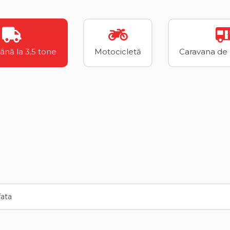
până la 3,5 tone
Motocicletă
Caravana de p