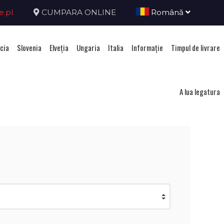
e.pl
CUMPARA ONLINE
Română
cia
Slovenia
Elveţia
Ungaria
Italia
Informație
Timpul de livrare
enia
A lua legatura