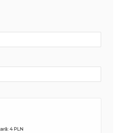
tară:
4 PLN