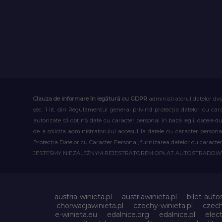
Clauza de informare în legătură cu GDPR
administratorul datelor dvs
sec. 1 lit. din Regulamentul general privind protecția datelor cu car
autorizate să obțină date cu caracter personal în baza legii, datele 
de a solicita administratorului accesul la datele cu caracter person
Protecția Datelor cu Caracter Personal, furnizarea datelor cu caracter 
JESTEŚMY NIEZALEŻNYM REJESTRATOREM OPŁAT AUTOSTRADO
austria-winieta.pl
austriawinieta.pl
bilet-auto
chorwacjawinieta.pl
czechy-winieta.pl
czech
e-winieta.eu
edalnice.org
edalnice.pl
elec