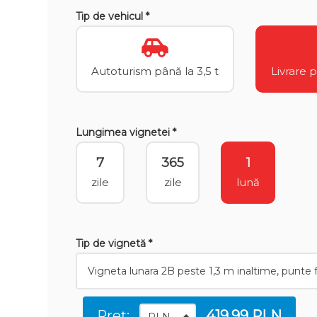
Tip de vehicul *
Autoturism până la 3,5 t
Livrare 
Lungimea vignetei *
7
365
1
zile
zile
lună
Tip de vignetă *
Preț:
419.99 PLN