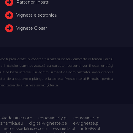
Partenerii noștri
Vigneta electronică
Vignete Glosar
fi prelucrate în vederea furnizării de servicii/oferte în temeiul art. 6
atarii datelor dumneavoastră cu caracter personal vor fi doar entități
lt pe baza interesului legitim urmărit de administrator, aveți dreptul
reptul de a depune o plângere la adresa Președintelui Biroului pentru
citatea de a furniza servicii/oferta.
rskadalnice.com
cenawiniety.pl
cenywiniet.pl
niznamka.eu
digital-vignette.de
e-vignette.pl
estonskadalnice.com
ewinieta.pl
info365.pl