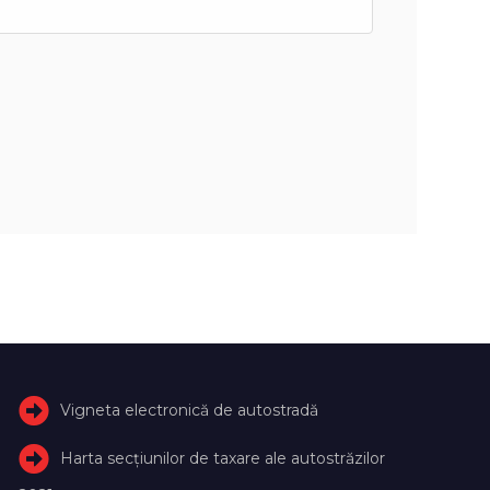
Vigneta electronică de autostradă
Harta secțiunilor de taxare ale autostrăzilor